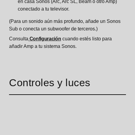
en casa Sonos (Arc, Arc SL, Beam o otro Amp)
Important safety information
Accessories
Wall mount
Home theater
Product settings
Specifications
Change speaker pairing
Specifications
Connect speakers and cables
Select a location
conectado a tu televisor.
(Para un sonido aún más profundo, añade un Sonos
Wall mount
Specifications
Set up surrounds
Accessories
Important safety information
Connect a second Sub
Important safety information
Setup
Connect the cables
Sub o conecta un subwoofer de terceros.)
Consulta
Configuración
cuando estés listo para
Specifications
Important safety information
Accessories
Wall mount
Specifications
Install the ferrite clamp
Line in
añadir Amp a tu sistema Sonos.
Important safety information
Wall mount
Specifications
Important safety information
Zones
Stereo to mono
Specifications
Important safety information
Zone settings
Specifications
Controles y luces
Important safety information
ProTune
Important safety information
Specifications
Port
Important safety information
Overview
Five