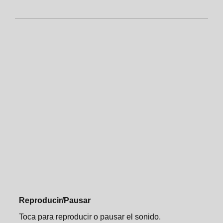
Sonos One Mount
Specifications
Specifications
Important safety information
Important safety information
Reproducir/Pausar
Toca para reproducir o pausar el sonido.