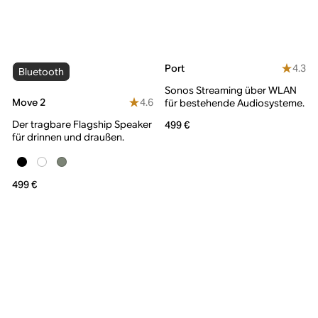
4.3
Port
Bluetooth
Sonos Streaming über WLAN
4.6
Move 2
für bestehende Audiosysteme.
Der tragbare Flagship Speaker
499 €
für drinnen und draußen.
499 €