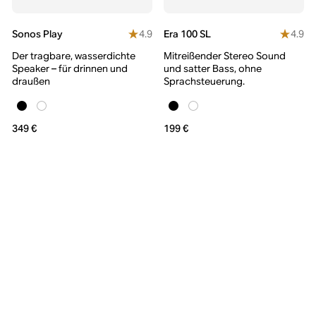
4.9
4.9
Sonos Play
Era 100 SL
Der tragbare, wasserdichte
Mitreißender Stereo Sound
Speaker – für drinnen und
und satter Bass, ohne
draußen
Sprachsteuerung.
349 €
199 €