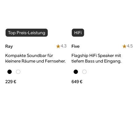
Top Preis-Leistung
HiFi
4.3
4.5
Ray
Five
Kompakte Soundbar für
Flagship HiFi Speaker mit
kleinere Räume und Fernseher.
tiefem Bass und Eingang.
229 €
649 €