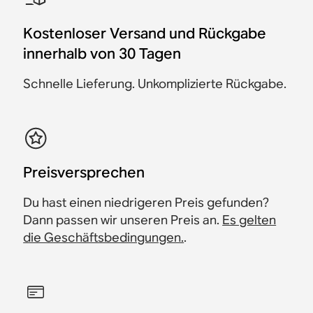
Wandhalterung
100
687 €
652 €
1.498 €
1.348 €
1.456 €
1.186 €
1.381 €
1.126 €
Spare 35 €
Kostenloser Versand und Rückgabe
1.956 €
568 €
1.856 €
Spare 150 €
Spare 75 €
Spare 60 €
Spare 100 €
innerhalb von 30 Tagen
Schnelle Lieferung. Unkomplizierte Rückgabe.
​Preisversprechen
Du hast einen niedrigeren Preis gefunden?
Dann passen wir unseren Preis an.
Es gelten
die Geschäftsbedingungen.
.