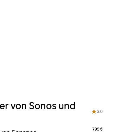
ker von Sonos und
3.0
799 €