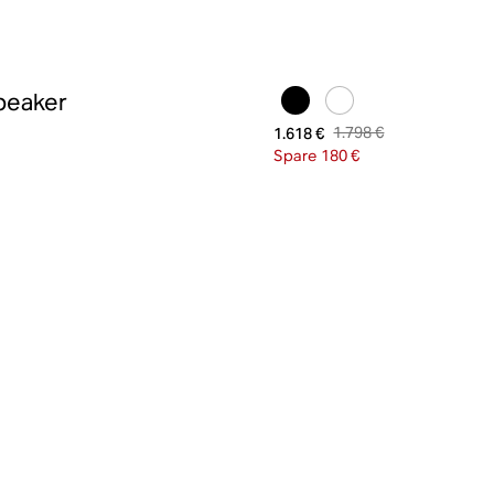
peaker
1.798 €
1.618 €
Spare 180 €