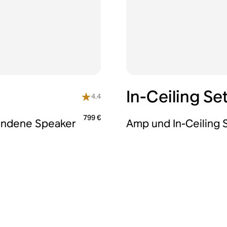
In-Ceiling Se
4.4
799 €
bundene Speaker
Amp und In-Ceiling 