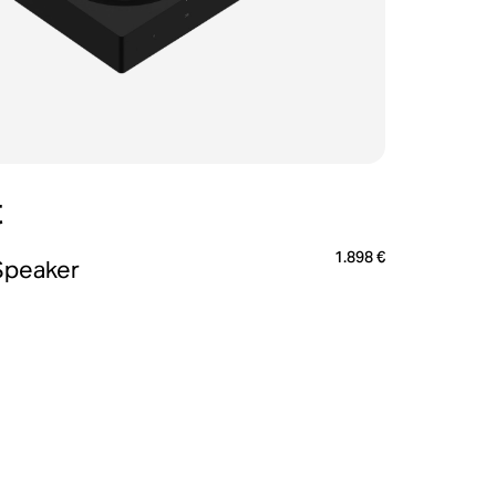
t
1.898 €
Speaker