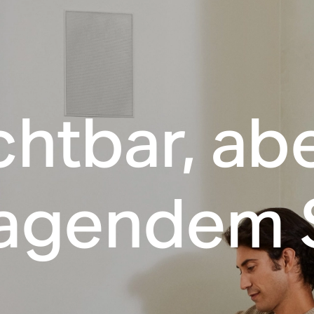
chtbar, abe
ragendem 