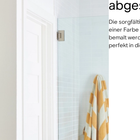
abge
Die sorgfält
einer Farb
bemalt wer
perfekt in 