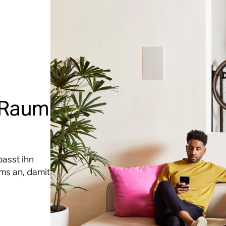
n Raum
asst ihn
ums an, damit