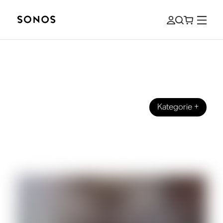
Kategorie
+
MARKE
Gestalte mit Streaming dein
Sozialleben noch vielfältiger.