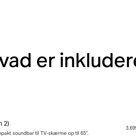
vad er inkluder
 2)
3.699
mpakt soundbar til TV-skærme op til 65”.