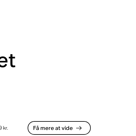
et
Få mere at vide
 kr.