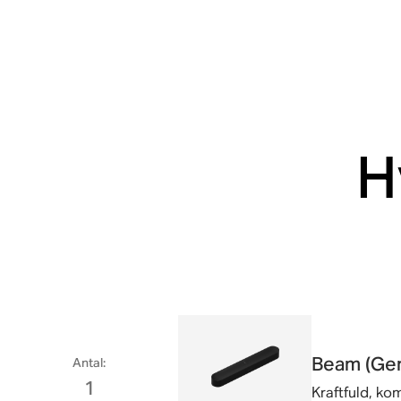
H
Beam (Gen
Antal
:
1
Kraftfuld, ko