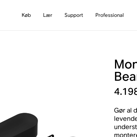
Køb
Lær
Support
Professional
Mon
Be
4.198
Gør al 
levend
underst
monter