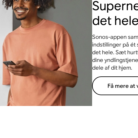
Superne
det hel
Sonos-appen samler
indstillinger på ét
det hele. Sæt hurt
dine yndlingstjenes
dele af dit hjem.
Få mere at 