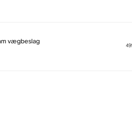
am vægbeslag
499