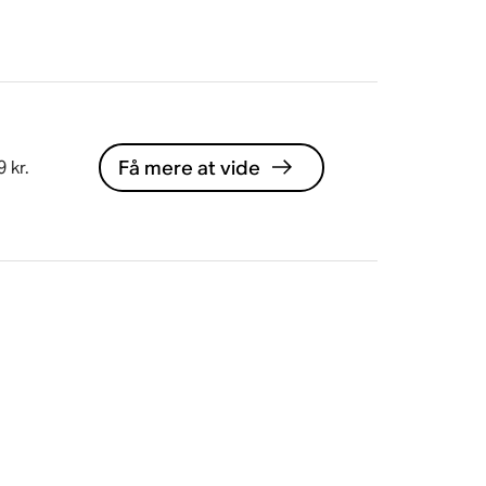
Få mere at vide
 kr.