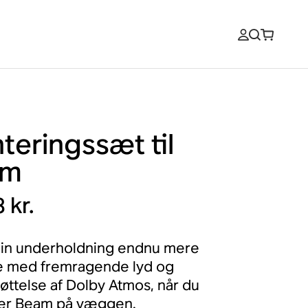
teringssæt til
am
 kr.
din underholdning endnu mere
e med fremragende lyd og
øttelse af Dolby Atmos, når du
er Beam på væggen.