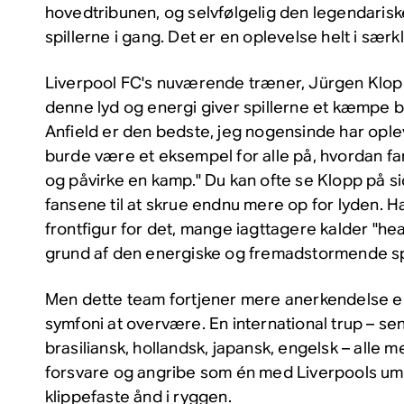
hovedtribunen, og selvfølgelig den legendarisk
spillerne i gang. Det er en oplevelse helt i særk
Liverpool FC's nuværende træner, Jürgen Klopp
denne lyd og energi giver spillerne et kæmpe 
Anfield er den bedste, jeg nogensinde har oplev
burde være et eksempel for alle på, hvordan fa
og påvirke en kamp." Du kan ofte se Klopp på s
fansene til at skrue endnu mere op for lyden. Ha
frontfigur for det, mange iagttagere kalder "he
grund af den energiske og fremadstormende spil
Men dette team fortjener mere anerkendelse e
symfoni at overvære. En international trup – se
brasiliansk, hollandsk, japansk, engelsk – alle
forsvare og angribe som én med Liverpools um
klippefaste ånd i ryggen.