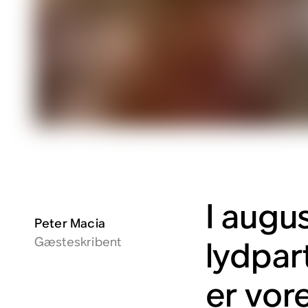
I augu
Peter Macia
Gæsteskribent
lydpar
er vor