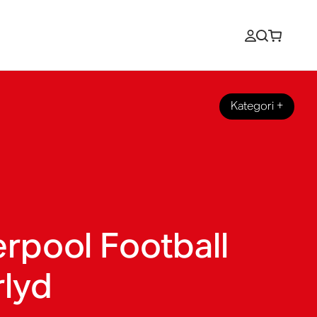
Kategori
+
erpool Football
rlyd