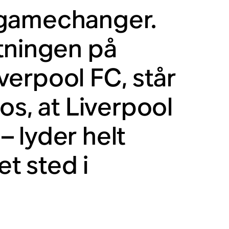
 gamechanger.
tningen på
erpool FC, står
os, at Liverpool
 lyder helt
t sted i