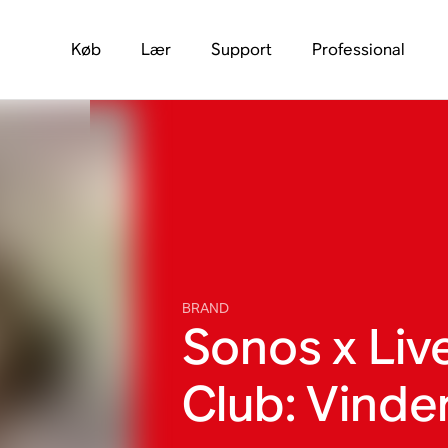
Køb
Lær
Support
Professional
BRAND
Sonos x Liv
Club: Vinde