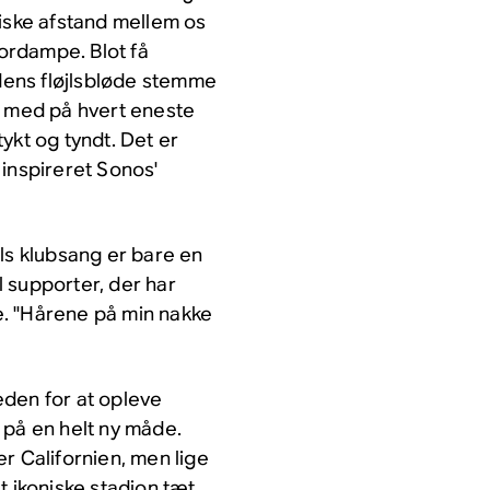
siske afstand mellem os
fordampe. Blot få
ens fløjlsbløde stemme
r med på hvert eneste
ykt og tyndt. Det er
 inspireret Sonos'
ls klubsang er bare en
al supporter, der har
. "Hårene på min nakke
eden for at opleve
 på en helt ny måde.
r Californien, men lige
et ikoniske stadion tæt