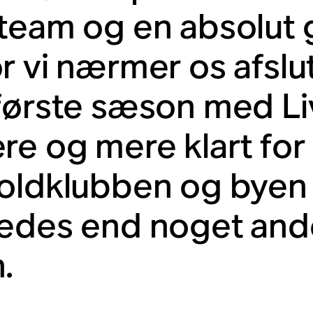
team og en absolut
r vi nærmer os afslu
første sæson med Liv
re og mere klart for 
oldklubben og byen –
edes end noget ande
.