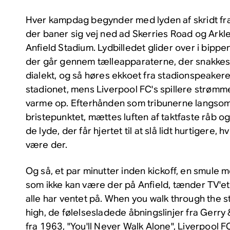
Hver kampdag begynder med lyden af skridt fr
der baner sig vej ned ad Skerries Road og Arkl
Anfield Stadium. Lydbilledet glider over i bippen
der går gennem tælleapparaterne, der snakkes
dialekt, og så høres ekkoet fra stadionspeaker
stadionet, mens Liverpool FC's spillere strømme
varme op. Efterhånden som tribunerne langsomt 
bristepunktet, mættes luften af taktfaste råb o
de lyde, der får hjertet til at slå lidt hurtigere, hv
være der.
Og så, et par minutter inden kickoff, en smule 
som ikke kan være der på Anfield, tænder TV'et 
alle har ventet på.
When you walk through the s
high
, de følelsesladede åbningslinjer fra Gerr
fra 1963, "You'll Never Walk Alone", Liverpool FC