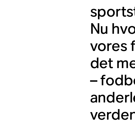
sports
Nu hvo
vores 
det me
– fodb
anderl
verden