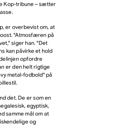
e Kop-tribune – sætter
lasse.
, er overbevist om, at
boost. "Atmosfæren på
et," siger han. "Det
ns kan påvirke et hold
idelinjen opfordre
n er den helt rigtige
avy metal-fodbold" på
lestil.
nd det. De er som en
negalesisk, egyptisk,
 med samme mål om at
iskendelige og