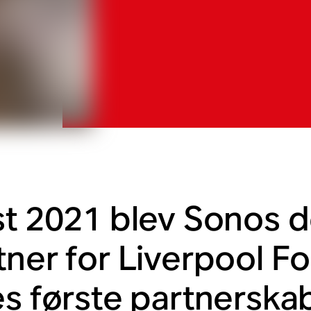
st 2021 blev Sonos de
tner for Liverpool Fo
es første partnerska