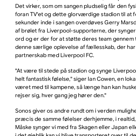
Det virker, som om sangen pludselig får den fy
foran TV'et og dette glorværdige stadion til at 
sekunder inde i sangen overdøves Gerry Marsd
af brølet fra Liverpool-supporterne, der synge
ord og er der for at støtte deres team gennem t
denne særlige oplevelse af fællesskab, der har
partnerskab med Liverpool FC.
"At være til stede på stadion og synge Liverpoo
helt fantastisk følelse," siger Ian Cowen, en lok
været med til kampene, så længe han kan huske
rejser sig, hver gang jeg hører den."
Sonos giver os andre rundt om i verden muligh
præcis de samme følelser derhjemme, i realtid,
Måske synger vi med fra Skagen eller Japan elle
i det øjeblik kan vi blive transporteret over til d