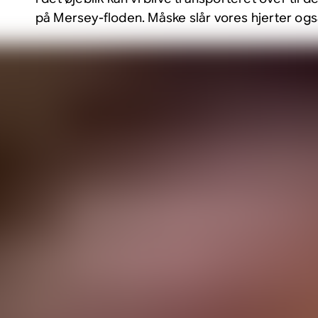
på Mersey-floden. Måske slår vores hjerter også