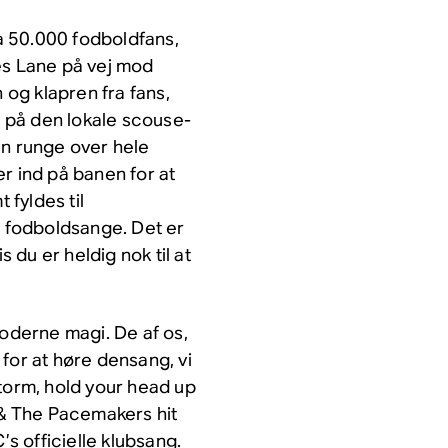
a 50.000 fodboldfans,
es Lane på vej mod
 og klapren fra fans,
 på den lokale scouse-
en runge over hele
r ind på banen for at
fyldes til
g fodboldsange. Det er
is du er heldig nok til at
moderne magi. De af os,
for at høre densang, vi
torm, hold your head up
y & The Pacemakers hit
’s officielle klubsang.