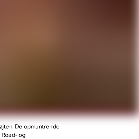
 fløjten. De opmuntrende
ld Road- og