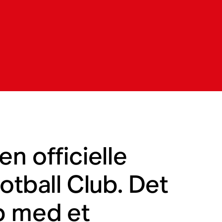
n officielle
otball Club. Det
b med et