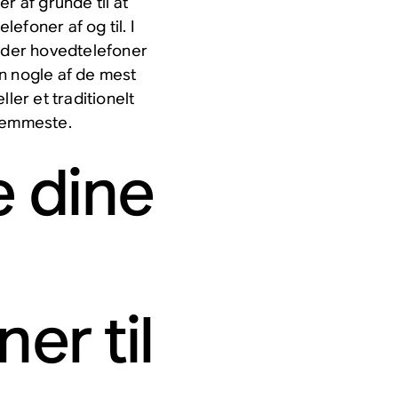
 af grunde til at
lefoner af og til. I
inder hovedtelefoner
n nogle af de mest
ler et traditionelt
 nemmeste.
e dine
er til