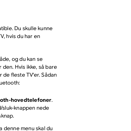
ible. Du skulle kunne
, hvis du har en
åde, og du kan se
 den. Hvis ikke, så bare
 de fleste TV'er. Sådan
luetooth:
tooth-hovedtelefoner
.
d/sluk-knappen nede
sknap.
a denne menu skal du