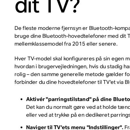
dit TV?
De fleste moderne fjernsyn er Bluetooth-kompat
bruge dine Bluetooth-hovedtelefoner med dit TV
mellemklassemodel fra 2015 eller senere.
Hver TV-model skal konfigureres på sin egen m
hvordan i brugervejledningen, hvis du stadig har
rolig – den samme generelle metode gælder for
forbinder du dine hovedtelefoner til TV'et via B
Aktivér "parringstilstand" på dine Blue
Det kan du normalt gøre ved at holde tæn
eller ved at trykke på en dedikeret parring
Naviger til TV'ets menu "Indstillinger".
Fr