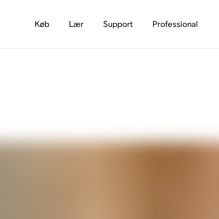
Køb
Lær
Support
Professional
r du hovedtelefoner