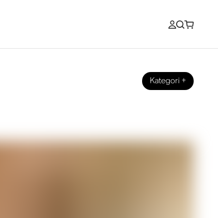
Kategori
+
 med dit TV