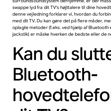
surroundsoundsystem derhjemme, er der masser
swappe lyd fra dit TV's højttalere til dine hovedte
denne vejledning forklarer vi, hvordan du forb
med dit TV. Du kan gøre det på flere måder, me
oplagte metoder (f.eks. ved hjælp af Bluetooth el
jackstik) er måske hverken de bedste eller de
Kan du slutt
Bluetooth-
hovedtelefon