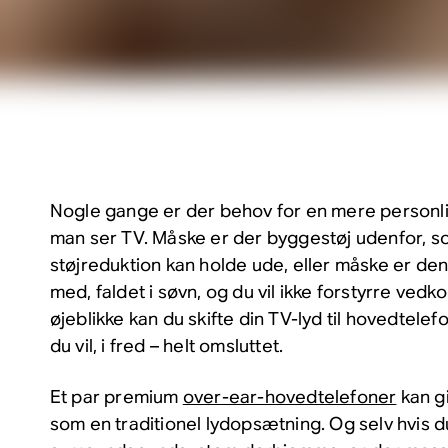
Nogle gange er der behov for en mere personlig
man ser TV. Måske er der byggestøj udenfor, so
støjreduktion kan holde ude, eller måske er d
med, faldet i søvn, og du vil ikke forstyrre ved
øjeblikke kan du skifte din TV-lyd til hovedtelef
du vil, i fred – helt omsluttet.
Et par premium
over-ear-hovedtelefoner
kan gi
som en traditionel lydopsætning. Og selv hvis d