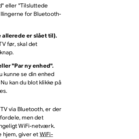
 eller "Tilsluttede
illingerne for Bluetooth-
allerede er slået til).
V før, skal det
-knap.
eller "Par ny enhed".
 du kunne se din enhed
 Nu kan du blot klikke på
es.
 TV via Bluetooth, er der
fordele, men det
ængeligt WiFi-netværk.
e hjem, giver et
WiFi-