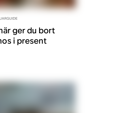
JARGUIDE
här ger du bort
os i present