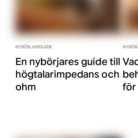
NYBÖRJARGUIDE
NYBÖR
En nybörjares guide till
Vad
högtalarimpedans och
be
ohm
för