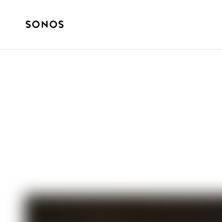
NYBÖRJARGUIDE
Den ultimata gui