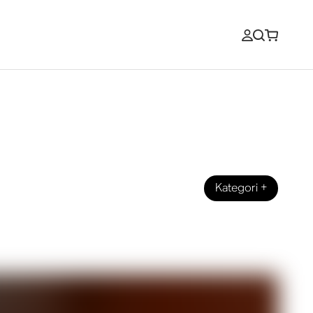
Kategori
+
hörlurar