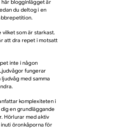
t här blogginlägget är
edan du deltog i en
bbrepetition.
 vilket som är starkast.
r att dra repet i motsatt
pet inte i någon
 Ljudvågor fungerar
an ljudvåg med samma
andra.
fattar komplexiteten i
ge dig en grundläggande
r. Hörlurar med aktiv
inuti öronkåporna för