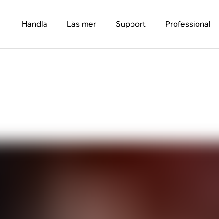
Handla
Läs mer
Support
Professional
örlurar med brusredu