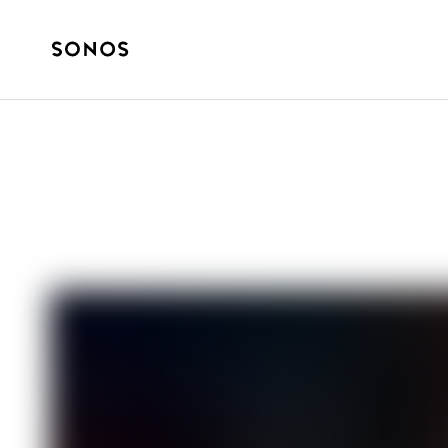
NYBÖRJARGUIDE
Hur fungerar h