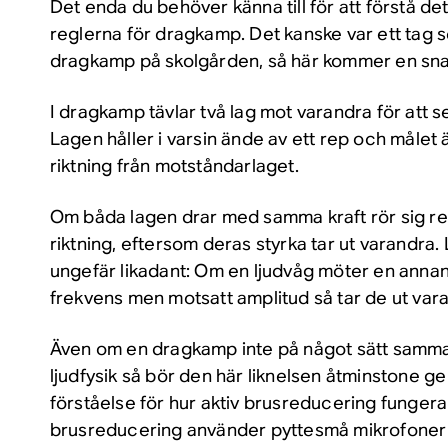
Det enda du behöver känna till för att förstå de
reglerna för dragkamp. Det kanske var ett tag s
dragkamp på skolgården, så här kommer en sna
I dragkamp tävlar två lag mot varandra för att se
Lagen håller i varsin ände av ett rep och målet ä
riktning från motståndarlaget.
Om båda lagen drar med samma kraft rör sig re
riktning, eftersom deras styrka
tar ut varandra
.
ungefär likadant: Om en ljudvåg möter en ann
frekvens men motsatt amplitud så tar de ut var
Även om en dragkamp inte på något sätt samman
ljudfysik så bör den här liknelsen åtminstone 
förståelse för hur aktiv brusreducering fungera
brusreducering använder pyttesmå mikrofoner 