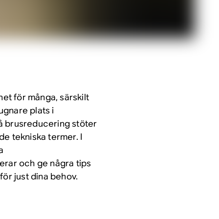
het för många, särskilt
ugnare plats i
å brusreducering stöter
e tekniska termer. I
a
erar och ge några tips
för just dina behov.