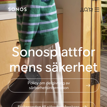
Sonosplattfor
mens säkerhet
Policy om delgivning av
sårbarhetsinformation
Erkännanden till säkerhetsforskare