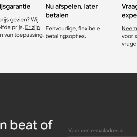
ijsgarantie
Nu afspelen, later
Vraa
betalen
expe
rijs gezien? Wij
fde prijs.
Er zijn
Eenvoudige, flexibele
Neem 
n van toepassing
.
betalingsopties.
voor 
vrage
t voor
Sonos Play
(set)
n beat of
Voer een e-mailadres in