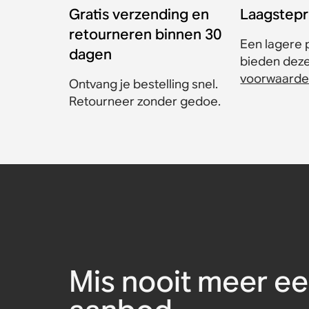
Gratis verzending en
Laagstepr
retourneren binnen 30
Een lagere p
dagen
bieden dezel
voorwaarde
Ontvang je bestelling snel.
Retourneer zonder gedoe.
Sonos Move 2 oplader
Sonos Roam USB A-C-
Vervangende batterijse
Belkin-muurhaak voor 
Belkin-draaghoes
Sonos One muurbeugel 
oplaadkabel
Sonos Play
Accessoire
Accessoire
Accessoire
Accessoire
€ 49,00
€ 59,00
€ 119,00
€ 89,00
€ 49,00
Accessoire
Accessoire
€ 19,00
Mis nooit meer ee