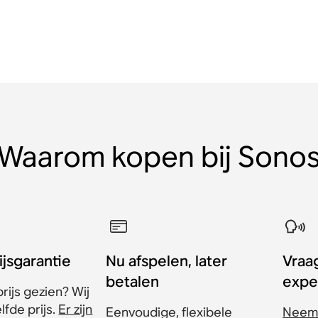
Waarom kopen bij Sono
ijsgarantie
Nu afspelen, later
Vraa
betalen
expe
rijs gezien? Wij
fde prijs.
Er zijn
Eenvoudige, flexibele
Neem 