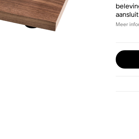
belevin
aanslui
Meer info