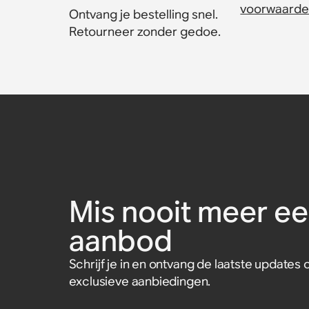
voorwaarde
Ontvang je bestelling snel.
Retourneer zonder gedoe.
Pro-Ject T2 Super Pho
Pro-Ject T1 Evo Phono
Belkin BoostCharge Pr
Sonos One muurbeugel 
Sonos RCA-kabels
Sonos HDMI®-kabel
Platenspeler
platenspeler
naar USB-C kabel 240
€ 25,00
Accessoire
Accessoire
Accessoire
€ 119,00
€ 24,95
Draaitafel
Platenspeler
Accessoire
€ 24,99
€ 650,00
€ 449,00
Mis nooit meer ee
aanbod
Schrijf je in en ontvang de laatste update
exclusieve aanbiedingen.