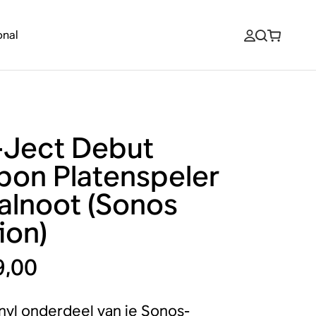
onal
-Ject Debut
bon Platenspeler
walnoot (Sonos
ion)
9,00
nyl onderdeel van je Sonos-