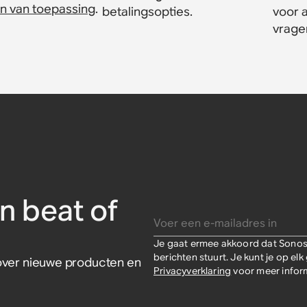
n van toepassing
.
betalingsopties.
voor 
vrage
no
-
o USB-C
(set)
W
n beat of
Voer een e-mailadres in
Je gaat ermee akkoord dat Sonos 
berichten stuurt. Je kunt je op e
s over nieuwe producten en
Privacyverklaring
voor meer inform