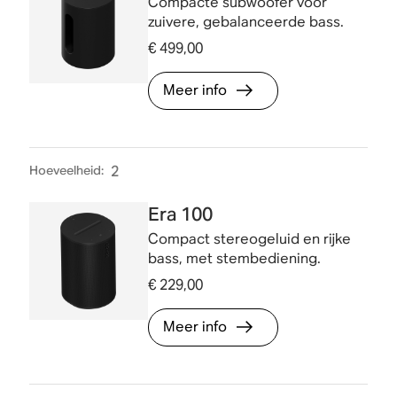
Compacte subwoofer voor
zuivere, gebalanceerde bass.
€ 499,00
Meer info
Hoeveelheid
:
2
Era 100
Compact stereogeluid en rijke
bass, met stembediening.
€ 229,00
Meer info