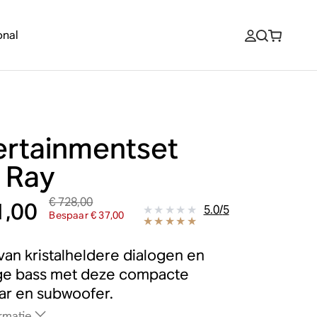
onal
ertainmentset
 Ray
€ 728,00
1,00
5.0
/
5
Bespaar € 37,00
van kristalheldere dialogen en
ige bass met deze compacte
ar en subwoofer.
rmatie