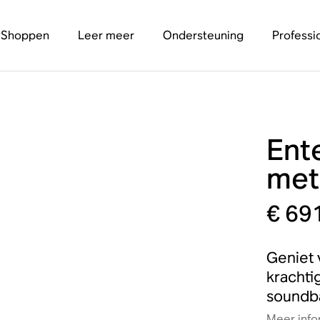
Shoppen
Leer meer
Ondersteuning
Professi
Ent
met
€ 69
Geniet 
kracht
soundb
Meer info