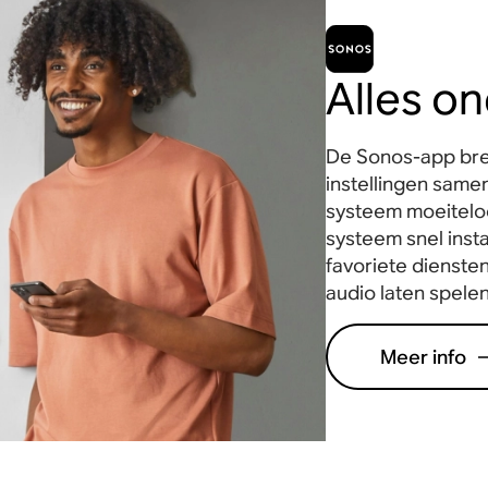
Alles o
De Sonos-app bren
instellingen samen
systeem moeiteloo
systeem snel insta
favoriete diensten
audio laten spelen
Meer info