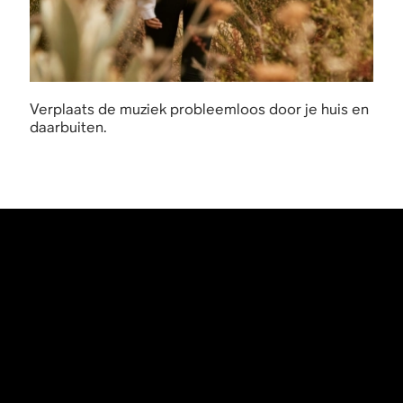
Verplaats de muziek probleemloos door je huis en
daarbuiten.