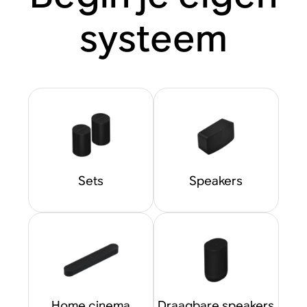
systeem
Sets
Speakers
Home cinema
Draagbare speakers