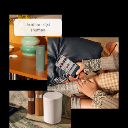
Je afspeellijst
shufflen