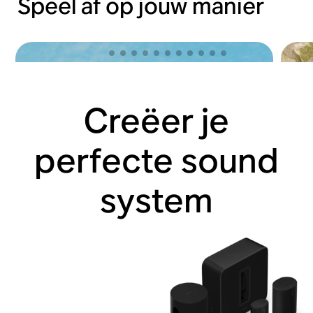
Speel af op jouw manier
Creëer je
perfecte sound
system
Laat je gaan met Sonos Ace
Op p
Koop nu
Koop