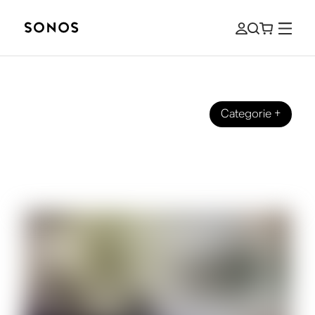
Categorie
+
BRAND
Wat is Dolby Atmos? En hoe breng je
het bij je thuis