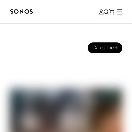
Categorie
+
BEGINNERSGIDS
Koptelefoons: over-ear, on-ear of in-
ear?