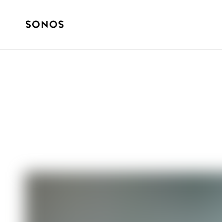
BEGINNERSGIDS
Actieve vs. pas
bij jouw huis?