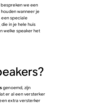
 en bespreken we een
e houden wanneer je
n een speciale
e
die in je hele huis
en welke speaker het
speakers?
s
genoemd, zijn
t er al een versterker
geen extra versterker