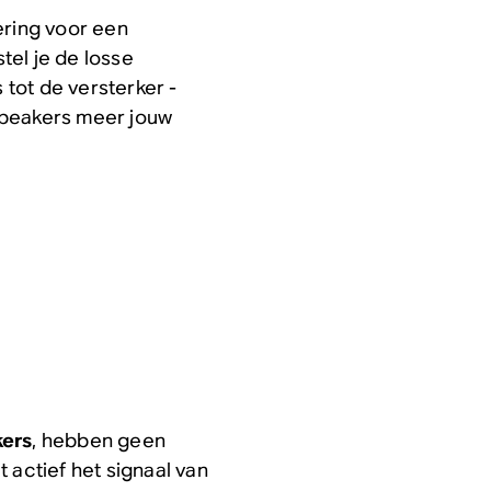
ering voor een
tel je de losse
tot de versterker -
e speakers meer jouw
kers
, hebben geen
et
actief
het signaal van