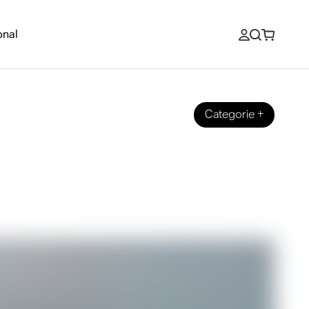
onal
Categorie
+
past het beste