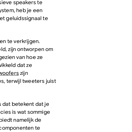
ieve speakers te
ystem, heb je een
t geluidssignaal te
en te verkrijgen.
ld, zijn ontworpen om
Afgezien van hoe ze
wikkeld dat ze
woofers
zijn
, terwijl tweeters juist
 dat betekent dat je
cies is wat sommige
biedt namelijk de
e componenten te