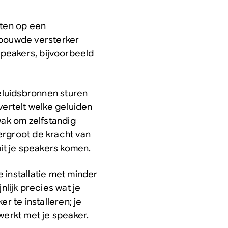
iten op een
ebouwde versterker
peakers, bijvoorbeeld
eluidsbronnen sturen
vertelt welke geluiden
wak om zelfstandig
ergroot de kracht van
uit je speakers komen.
 installatie met minder
lijk precies wat je
er te installeren; je
werkt met je speaker.