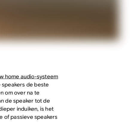
uw home audio-systeem
pe speakers de beste
gen om over na te
an de speaker tot de
eper induiken, is het
ve of passieve speakers