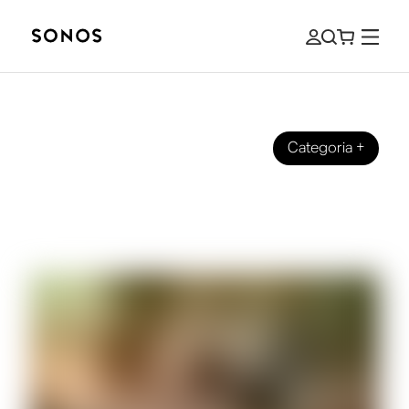
Categoria
+
GUIDE
Che cos’è l’audio lossless e come
riprodurlo a casa