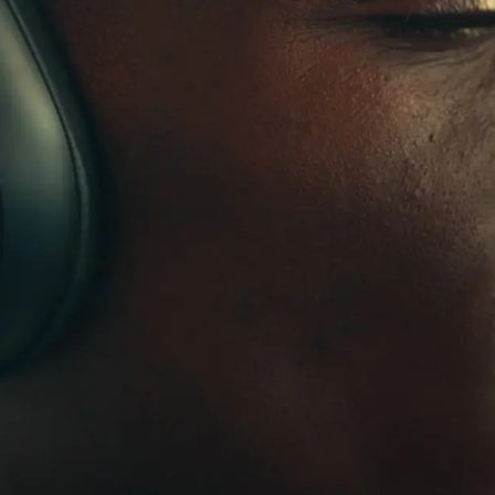
Cavo
Esperienz
autom
pr
colto pers
Mat
erfeziona