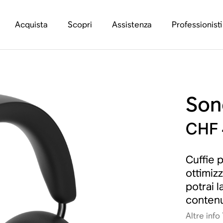
Acquista
Scopri
Assistenza
Professionisti
Son
CHF 
Cuffie 
ottimiz
potrai l
contenut
Altre info