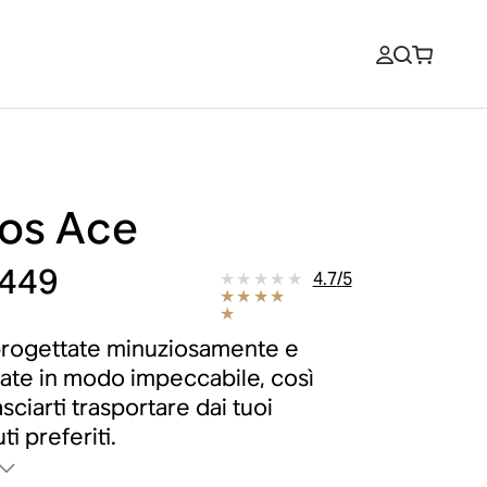
os Ace
449
4.7
/
5
progettate minuziosamente e
zate in modo impeccabile, così
asciarti trasportare dai tuoi
i preferiti.