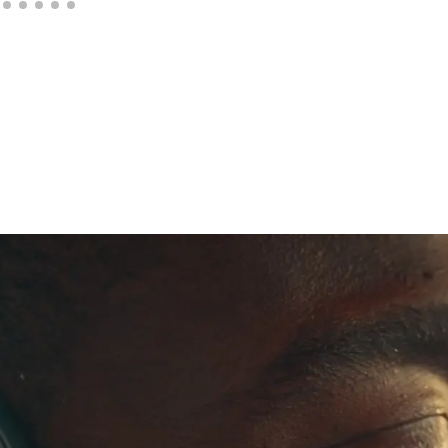
Au
A
D
di
posiz