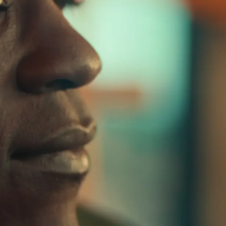
 USB-C e da 3,5
Bluetooth®
mm
a
Rilevamento
Compatibile con
atico quando il
Apple e Android
odotto viene
indossato
onale
eriali riciclati
ta