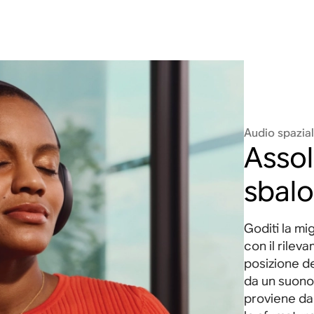
Audio spazia
Asso
sbalo
Goditi la m
con il rilev
posizione de
da un suono
proviene da 