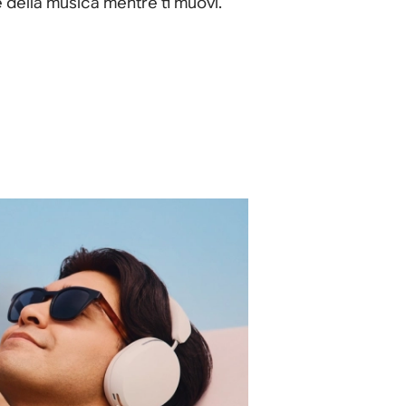
e della musica mentre ti muovi
.