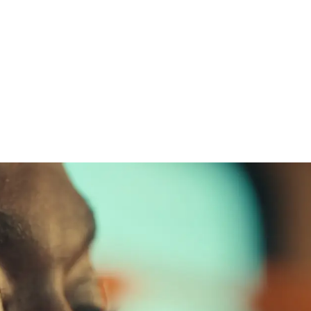
Cancellazione attiva
dio spaziale
del rumore
udio lossless
Modalità Trasparenza
olby Atmos
Batteria con
un’autonomia di 30
ore
Rilevamento
Ricarica veloce
namico della
ione della testa