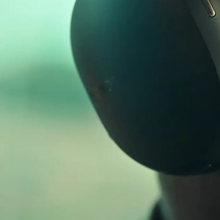
d’as
p