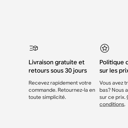
Livraison gratuite et
Politique 
retours sous 30 jours
sur les pri
Recevez rapidement votre
Vous avez tr
commande. Retournez-la en
bas? Nous a
toute simplicité.
sur ce prix.
conditions
.
Fixation murale pour S
Pied pour Sonos Era 100
Pied pour Sonos Era 300
Fixation murale pour S
Fixation murale Sanus 
Fixation murale Sanus i