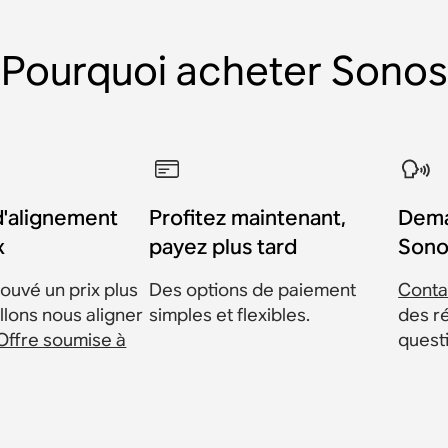
Pourquoi acheter Sonos
d'alignement
Profitez maintenant,
Dema
x
payez plus tard
Sono
ouvé un prix plus
Des options de paiement
Conta
llons nous aligner
simples et flexibles.
des r
Offre soumise à
quest
onos Era
 (paire)
 (paire)
onos One
pour
nclinable