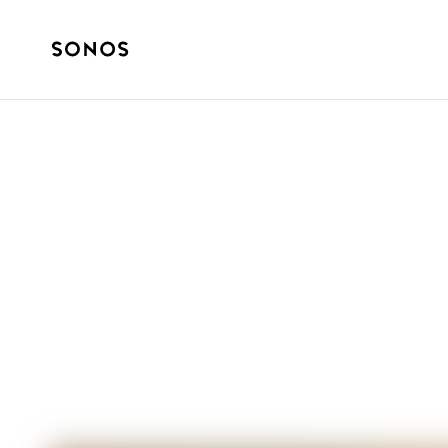
GUIDES DÉFINITIFS
Guide du débuta
au plafond