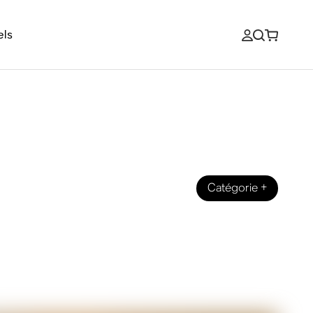
els
Catégorie
+
es encastrable