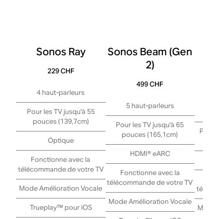
Sonos Ray
Sonos Beam (Gen
Son
2)
229 CHF
499 CHF
4 haut-parleurs
14 h
te
5 haut-parleurs
Pour les TV jusqu'à 55
pouces (139,7cm)
Pour les TV jusqu'à 65
Pour 
pouces (165,1cm)
Optique
(
HDMI® eARC
Fonctionne avec la
télécommande de votre TV
Fonctionne avec la
Fo
télécommande de votre TV
Mode Amélioration Vocale
téléco
Mode Amélioration Vocale
Trueplay™ pour iOS
Mode A