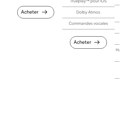
Trueplay™ pour iOS
True
Acheter
Dolby Atmos
Commandes vocales
Com
Acheter
Haut-pa
Te
A