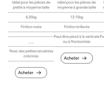
Idéal pour les pièces de
Idéal pour les pièces de
Idéal
petite à moyenne taille
moyenne à grande taille
moyen
6,35kg
13,15kg
Finition mate
Finition brillante
Peut être placé à la verticale
Peut êtr
___
ou à l'horizontale
ou
*Avec des petites enceintes
colonnes
Acheter
A
Acheter