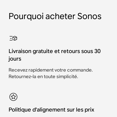
Pourquoi acheter Sonos
Fixation murale pour
Pied pour Sonos Era 100
Pied pour Sonos Era 300
Fixation murale pour
Fixation murale Sanus
Fixation murale Sanus
Sonos Era 300 (paire)
(paire)
(paire)
Sonos One (paire)
pour Sonos Amp
inclinable et pivotante
pour enceinte Sonos Era
300 (paire)
Accessoires
Accessoires
Accessoires
Accessoires
Accessoires
59,99 €
Livraison gratuite et retours sous 30
Accessoires
149 €
299 €
299 €
119 €
jours
89,99 €
Recevez rapidement votre commande.
Retournez-la en toute simplicité.
Politique d'alignement sur les prix