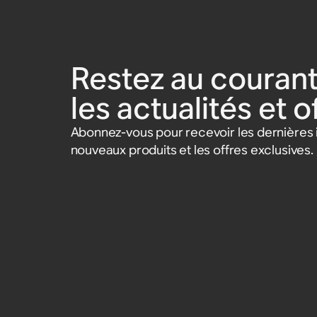
Sonos Era 300 (paire)
59,99 €
Accessoires
Accessoires
Accessoires
139 €
119 €
Accessoires
89,99 €
Restez au courant
les actualités et 
Abonnez-vous pour recevoir les dernières i
nouveaux produits et les offres exclusives.