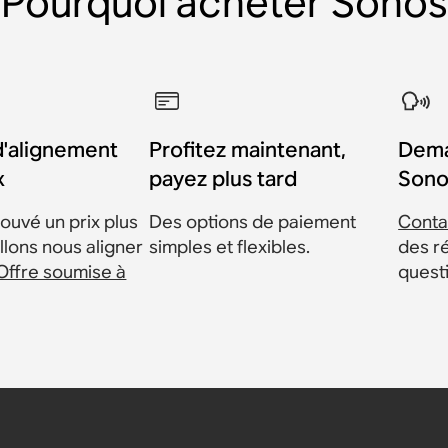
Pourquoi acheter Sonos
d'alignement
Profitez maintenant,
Dema
x
payez plus tard
Sono
ouvé un prix plus
Des options de paiement
Conta
llons nous aligner
simples et flexibles.
des r
Offre soumise à
quest
onos Era
 (paire)
 (paire)
onos One
nclinable
pour
inte