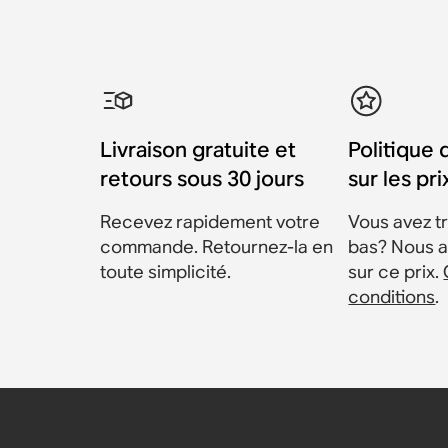
Livraison gratuite et
Politique 
retours sous 30 jours
sur les pri
Recevez rapidement votre
Vous avez tr
commande. Retournez-la en
bas? Nous a
toute simplicité.
sur ce prix.
conditions
.
Fixation murale pour S
Pied pour Sonos Era 300
Pied pour Sonos Era 100
Fixation murale pour S
Fixation murale Sanus i
Fixation murale Sanus 
100 (paire)
(paire)
et pivotante pour ence
Sonos Amp
Accessoires
Accessoires
299 €
299 €