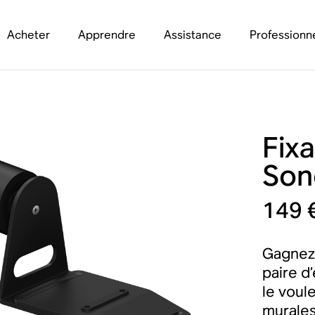
Acheter
Apprendre
Assistance
Professionn
Fix
Son
149 
Gagnez 
paire d
le voul
murales