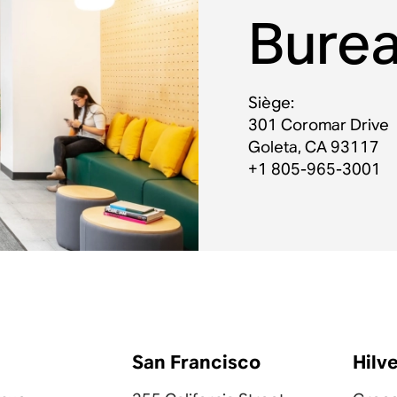
Bure
Siège:
301 Coromar Drive
Goleta, CA 93117
+1 805-965-3001
San Francisco
Hilv