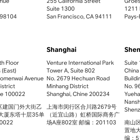
enue
255 California Street
Groes
Suite 1300
1211 
A 98104
San Francisco, CA 94111
Pays-
Shanghai
She
th Floor
Venture International Park
Suite
 (East)
Tower A, Suite 802
China
uomenwai Avenue
No. 2679 Hechuan Road
Buildi
strict
Minhang District
No. 9
ine 100022
Shanghai, Chine 200234
Yueha
Nansh
区建国门外大街乙
上海市闵行区合川路2679号
Shenz
大厦东塔十层35单
（近宜山路）虹桥国际商务广
0022
场A座802室 邮编：201103
南山
置地大
编：5