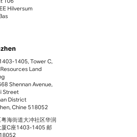
t 106
EE Hilversum
Bas
nzhen
 1403-1405, Tower C,
 Resources Land
ng
668 Shennan Avenue,
i Street
an District
hen, Chine 518052
区粤海街道大冲社区华润
厦C座1403-1405 邮
18052