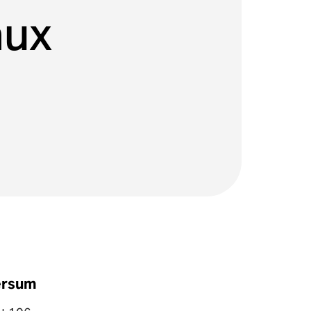
aux
ersum