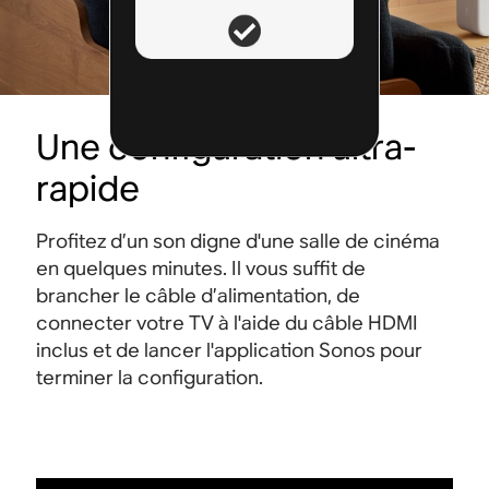
e
Utilisez votre télécommande TV actuelle pour un
L’appl
contrôle simplifié et sans encombrement
conte
e
supplémentaire.
pour u
pièce
Une configuration ultra-
En sa
rapide
Profitez d’un son digne d'une salle de cinéma
en quelques minutes. Il vous suffit de
brancher le câble d’alimentation, de
connecter votre TV à l'aide du câble HDMI
inclus et de lancer l'application Sonos pour
terminer la configuration.