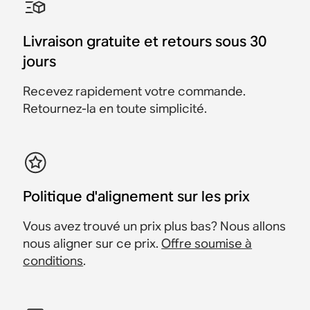
Sonos Arc Ultra
Beam
et Ray
Ultra
Sonos Arc Ultra, Sonos
Sonos Arc Ultra et 2
Sonos Ace, Sonos Arc
Sonos Ace et Beam (Gen
Sonos Ace et Ray
Sonos Arc Ultra et Sonos
Sub 4 et 2 Sonos Era 300
Sonos Era 300
Livraison gratuite et retours sous 30
Ultra, Sonos Sub 4 et 2
2)
Sub 4
jours
Sonos Era 300
678 €
643 €
3 096 €
2 097 €
2 786 €
1 887 €
948 €
2 098 €
898 €
1 888 €
Économisez 35 €
Économisez 310 €
Économisez 210 €
Recevez rapidement votre commande.
3 545 €
3 365 €
Économisez 50 €
Économisez 210 €
Économisez 180 €
Retournez-la en toute simplicité.
Politique d'alignement sur les prix
Vous avez trouvé un prix plus bas? Nous allons
nous aligner sur ce prix.
Offre soumise à
conditions
.