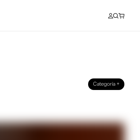
Categoría
+
riculares