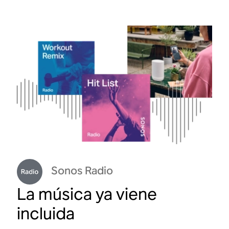
Déjate llevar con Sonos Ace
Expe
Era 
Comprar ahora
Co
Sonos Radio
La música ya viene
incluida