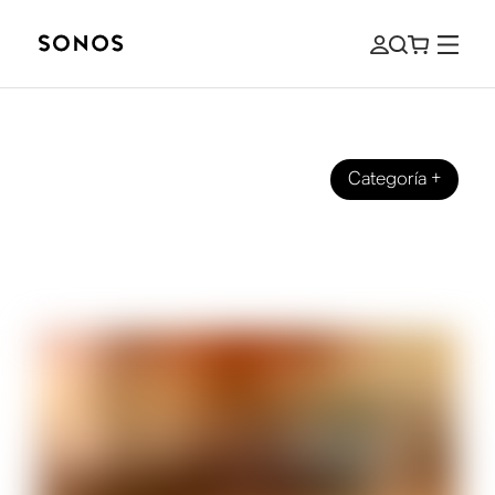
Categoría
+
GUÍA PARA PRINCIPIANTES
¿Qué es un «DAC»? ¿Y por qué lo
necesitas para el sonido de casa?