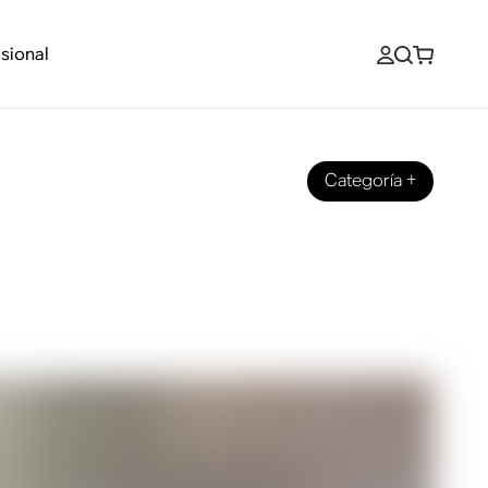
sional
Categoría
+
 en un sistema