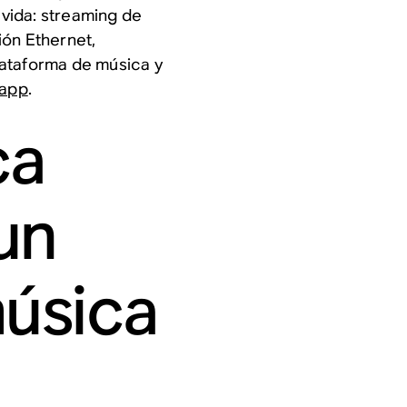
 vida: streaming de
ión Ethernet,
lataforma de música y
 app
.
ca
un
úsica