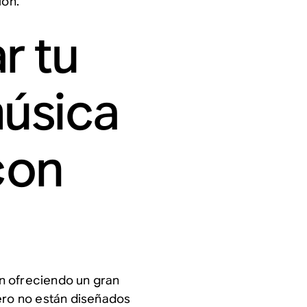
ión.
r tu
úsica
 con
n ofreciendo un gran
ero no están diseñados