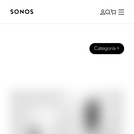
Categoría
+
GUÍAS
La guía sobre subwoofers y graves
para principiantes