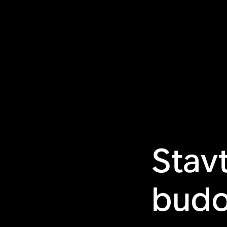
Stav
budo