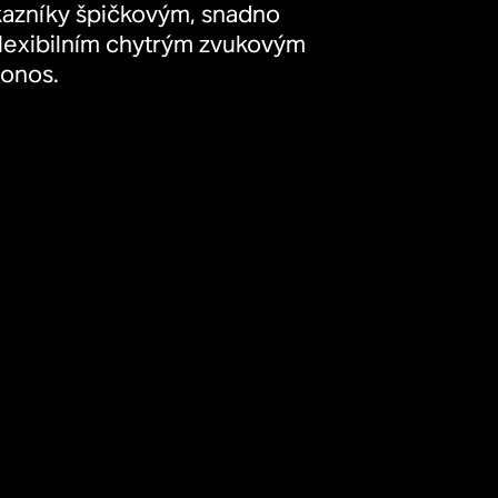
kazníky špičkovým, snadno
flexibilním chytrým zvukovým
onos.