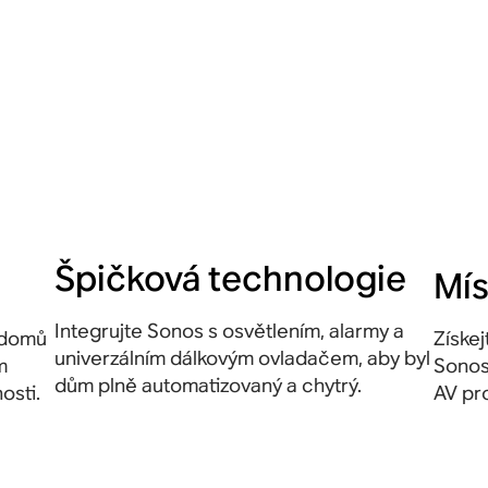
Špičková technologie
Mís
Integrujte Sonos s osvětlením, alarmy a
ů domů
Získe
univerzálním dálkovým ovladačem, aby byl
m
Sonos
dům plně automatizovaný a chytrý.
osti.
AV pr