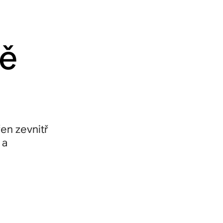
ně
en zevnitř
 a