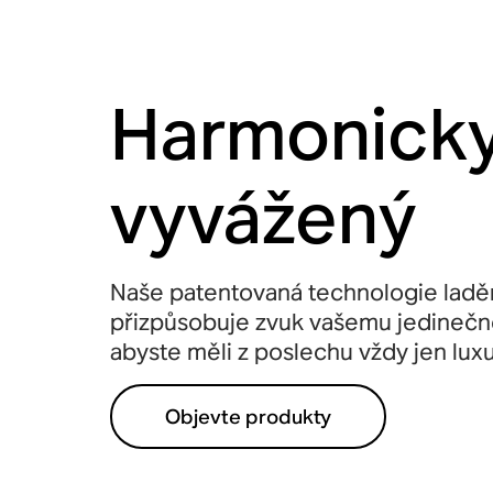
Harmonick
vyvážený
Naše patentovaná technologie ladě
přizpůsobuje zvuk vašemu jedinečn
abyste měli z poslechu vždy jen luxu
Objevte produkty