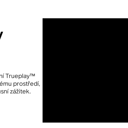
y
ní Trueplay™
ému prostředí,
sní zážitek.