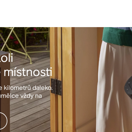
oli
 místnosti
 kilometrů daleko.
umělce vždy na