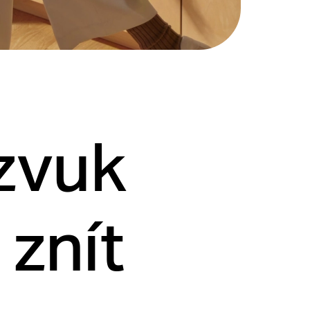
zvuk
 znít