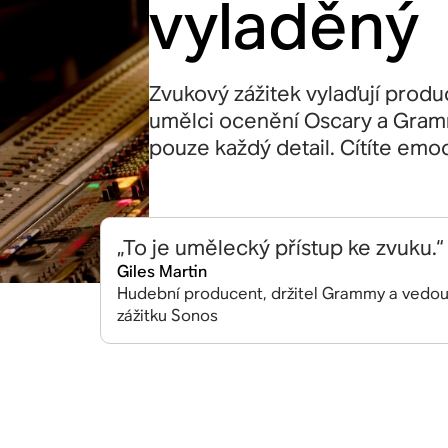
vyladěný
Zvukový zážitek vylaďují produc
umělci ocenění Oscary a Gramm
pouze každý detail. Cítíte emo
„To je umělecký přístup ke zvuku.“
Giles Martin
Hudební producent, držitel Grammy a vedou
zážitku Sonos