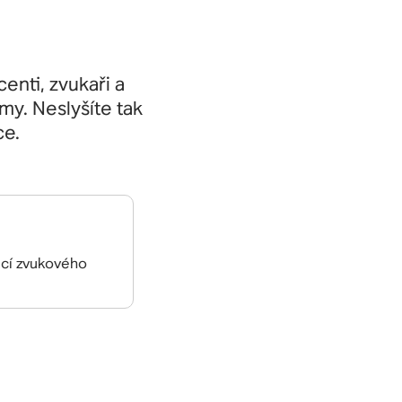
enti, zvukaři a
y. Neslyšíte tak
ce.
cí zvukového