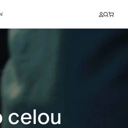
ní
 celou