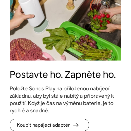
Postavte ho. Zapněte ho.
Položte Sonos Play na přiloženou nabíjecí
základnu, aby byl stále nabitý a připravený k
použití. Když je čas na výměnu baterie, je to
24hodinová výdrž baterie
Stere
rychlé a snadné
.
Na jedno nabití vydrží přehrávání po celý den
.
Vnímej
Koupit napájecí adaptér