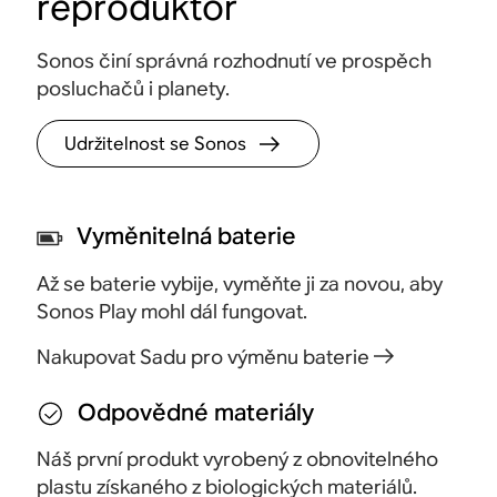
reproduktor
přehrávání, upravit hlasitost a přenášet hudbu po
na jed
celém domě.
ovládá
Sonos činí správná rozhodnutí ve prospěch
posluchačů i planety.
Udržitelnost se Sonos
Vyměnitelná baterie
Až se baterie vybije, vyměňte ji za novou, aby
Sonos Play mohl dál fungovat.
Nakupovat Sadu pro výměnu baterie
Odpovědné materiály
Náš první produkt vyrobený z obnovitelného
plastu získaného z biologických materiálů.