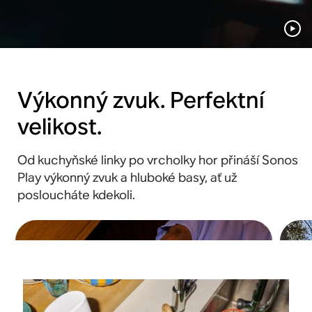
Připravený linkový
Odpovědné
vstup
materiály
Výkonný zvuk. Perfektní
velikost.
Od kuchyňské linky po vrcholky hor přináší Sonos
Play výkonný zvuk a hluboké basy, ať už
posloucháte kdekoli.