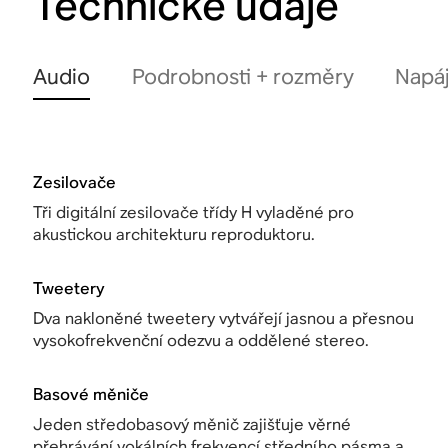
Technické údaje
Audio
Podrobnosti + rozměry
Napáj
Zesilovače
Tři digitální zesilovače třídy H vyladěné pro
akustickou architekturu reproduktoru.
Tweetery
Dva nakloněné tweetery vytvářejí jasnou a přesnou
vysokofrekvenční odezvu a oddělené stereo.
Basové měniče
Jeden středobasový měnič zajišťuje věrné
přehrávání vokálních frekvencí středního pásma a