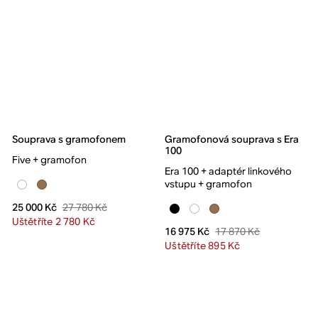
Souprava s gramofonem
Gramofonová souprava s Era
100
Five + gramofon
Era 100 + adaptér linkového
vstupu + gramofon
27 780 Kč
25 000 Kč
Uštětříte 2 780 Kč
17 870 Kč
16 975 Kč
Uštětříte 895 Kč