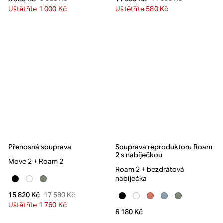
Uštětříte 1 000 Kč
Uštětříte 580 Kč
Přenosná souprava
Souprava reproduktoru Roam
2 s nabíječkou
Move 2 + Roam 2
Roam 2 + bezdrátová
nabíječka
17 580 Kč
15 820 Kč
Uštětříte 1 760 Kč
6 180 Kč