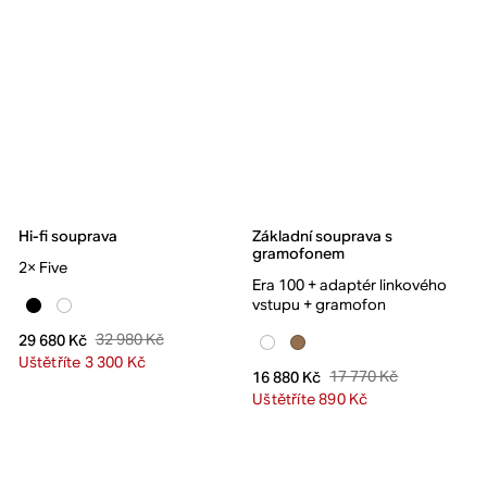
Hi-fi souprava
Základní souprava s
gramofonem
2× Five
Era 100 + adaptér linkového
vstupu + gramofon
32 980 Kč
29 680 Kč
Uštětříte 3 300 Kč
17 770 Kč
16 880 Kč
Uštětříte 890 Kč