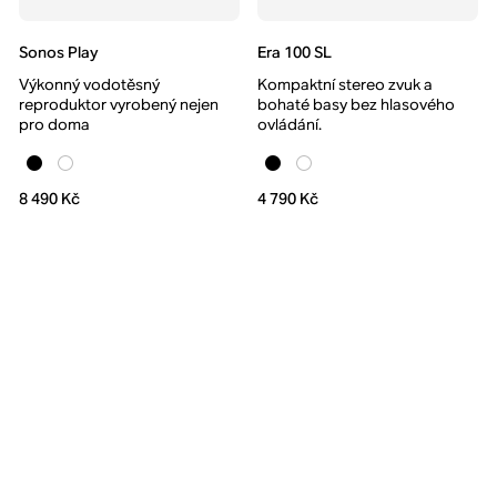
Sonos Play
Era 100 SL
Výkonný vodotěsný
Kompaktní stereo zvuk a
reproduktor vyrobený nejen
bohaté basy bez hlasového
pro doma
ovládání.
8 490 Kč
4 790 Kč