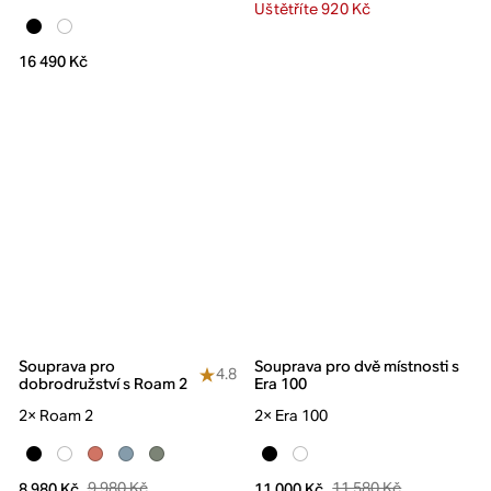
Uštětříte 920 Kč
16 490 Kč
Souprava pro
Souprava pro dvě místnosti s
4.8
dobrodružství s Roam 2
Era 100
2× Roam 2
2× Era 100
9 980 Kč
11 580 Kč
8 980 Kč
11 000 Kč