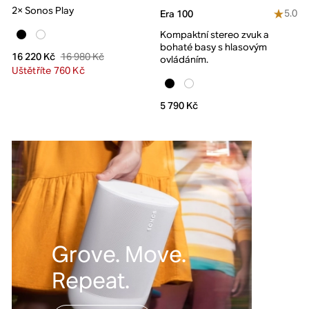
2× Sonos Play
5.0
Era 100
Kompaktní stereo zvuk a
bohaté basy s hlasovým
16 980 Kč
16 220 Kč
ovládáním.
Uštětříte 760 Kč
5 790 Kč
Grove. Move.
Repeat.