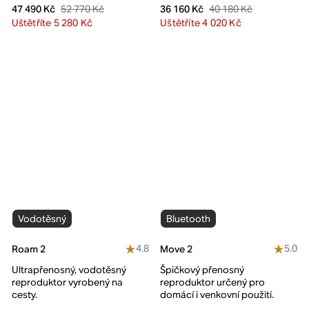
52 770 Kč
40 180 Kč
47 490 Kč
36 160 Kč
Uštětříte 5 280 Kč
Uštětříte 4 020 Kč
Vodotěsný
Bluetooth
4.8
5.0
Roam 2
Move 2
Ultrapřenosný, vodotěsný
Špičkový přenosný
reproduktor vyrobený na
reproduktor určený pro
cesty.
domácí i venkovní použití.