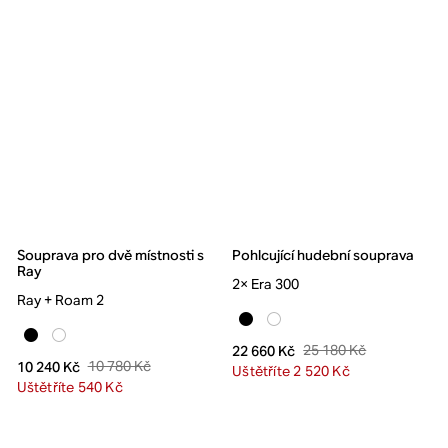
Souprava pro dvě místnosti s
Pohlcující hudební souprava
Ray
2× Era 300
Ray + Roam 2
25 180 Kč
22 660 Kč
10 780 Kč
10 240 Kč
Uštětříte 2 520 Kč
Uštětříte 540 Kč