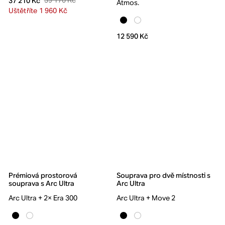
39 170 Kč
37 210 Kč
Atmos.
Uštětříte 1 960 Kč
12 590 Kč
Prémiová prostorová
Souprava pro dvě místnosti s
souprava s Arc Ultra
Arc Ultra
Arc Ultra + 2× Era 300
Arc Ultra + Move 2