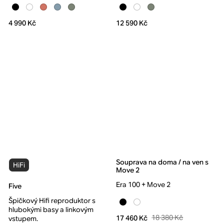
4 990 Kč
12 590 Kč
Souprava na doma / na ven s
HiFi
Move 2
Era 100 + Move 2
Five
Špičkový Hifi reproduktor s
hlubokými basy a linkovým
18 380 Kč
17 460 Kč
vstupem.