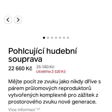
Pohlcující hudební
souprava
25 180 Kč
22 660 Kč
Uštětříte 2 520 Kč
Mějte pocit ze zvuku jako nikdy dříve s
párem průlomových reproduktorů
vytvořených komplexně pro zážitek z
prostorového zvuku nové generace.
Více informací