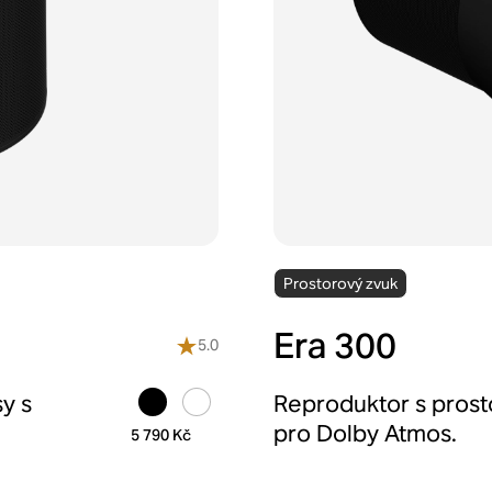
Prostorový zvuk
Era 300
5.0
y s
Reproduktor s pros
pro Dolby Atmos.
5 790 Kč