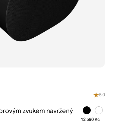
5.0
torovým zvukem navržený
12 590 Kč