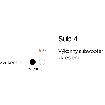
Sub 4
4.7
Výkonný subwoofer 
zkreslení.
 zvukem pro
27 590 Kč