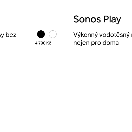
Sonos Play
sy bez
Výkonný vodotěsný 
nejen pro doma
4 790 Kč