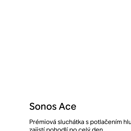
Sonos Ace
Prémiová sluchátka s potlačením hlu
zajistí pohodlí po celý den.