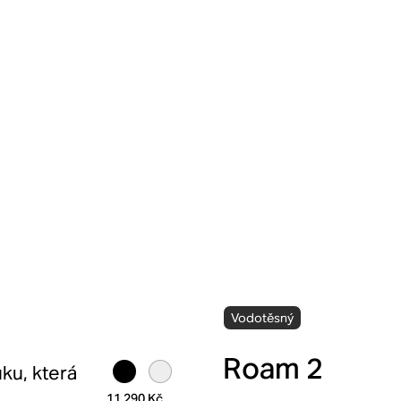
Vodotěsný
Roam 2
ku, která
11 290 Kč