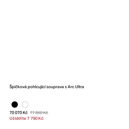
Špičková pohlcující souprava s Arc Ultra
77 860 Kč
70 070 Kč
Uštětříte 7 790 Kč