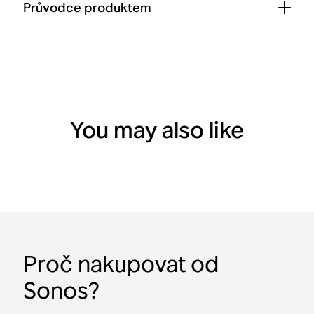
Průvodce produktem
You may also like
Proč nakupovat od
Sonos?
Sub Mini
Zábavní souprava s Beam
Zábavní souprava s Ray
Sonos Ace
Sound Motion™
Prostorový zvuk