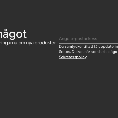
 300 (par)
något
Ange e-postadress
eringarna om nya produkter
Du samtycker till att få uppdate
Sonos. Du kan när som helst säga 
Sekretesspolicy
.