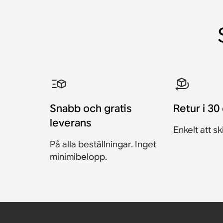
Snabb och gratis
Retur i 30
leverans
Enkelt att sk
På alla beställningar. Inget
minimibelopp.
Väggfäste för Sonos Er
Stativ för Sonos Era 100 
Stativ för Sonos Era 300 
Två väggfästen för So
Sanus väggfäste för S
Sanus vrid- och lutning