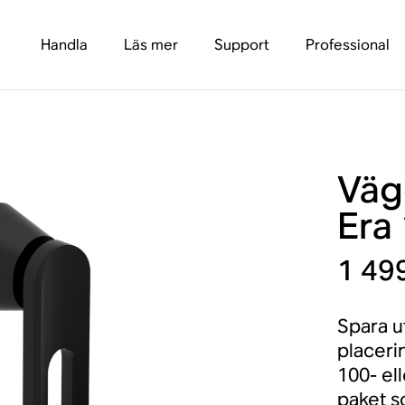
Handla
Läs mer
Support
Professional
Väg
Era 
1 499
Spara u
placeri
100- el
paket s