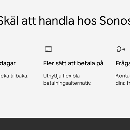
Skäl att handla hos Sono
 dagar
Fler sätt att betala på
Fråg
icka tillbaka.
Utnyttja flexibla
Konta
betalningsalternativ.
dina 
a 300 (2
(2 st.)
(2 st.)
nos One
onos Amp
sbart