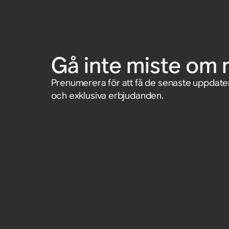
st.)
väggfäste för Sonos Era
629,99 kr
Tillbehör
Tillbehör
Tillbehör
Tillbehör
3 249 kr
3 249 kr
1 299 kr
Tillbehör
Tillbehör
1 599 kr
1 004,99 kr
Gå inte miste om 
Prenumerera för att få de senaste uppdat
och exklusiva erbjudanden.