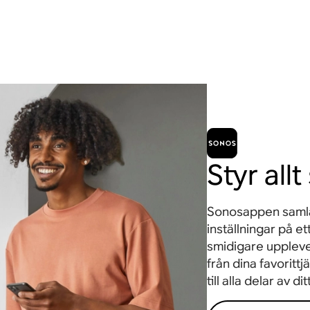
Styr all
Sonosappen samlar 
inställningar på e
smidigare upplevel
från dina favorittj
till alla delar av di