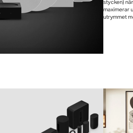
stycken) när
maximerar u
utrymmet med