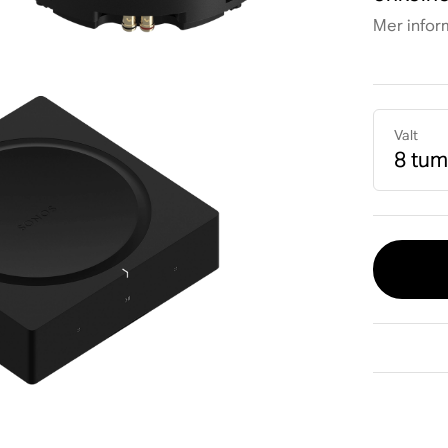
Mer infor
Valt
8 tu