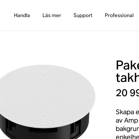
Handla
Läs mer
Support
Professional
Pak
tak
20 9
Skapa e
av Amp 
bakgrun
enkelhe