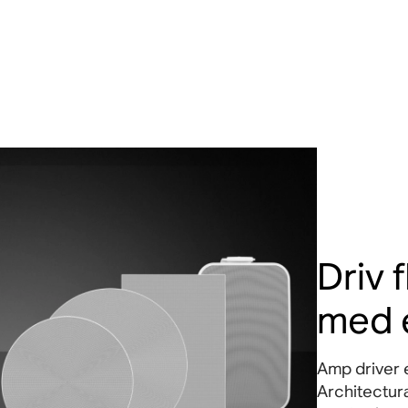
Driv 
med 
Amp driver e
Architectura