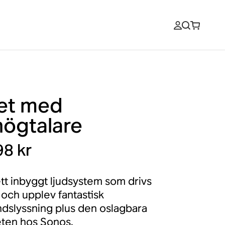
et med
högtalare
98 kr
tt inbyggt ljudsystem som drivs
och upplev fantastisk
dslyssning plus den oslagbara
ten hos Sonos.