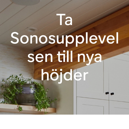
Ta
Sonosupplevel
sen till nya
höjder