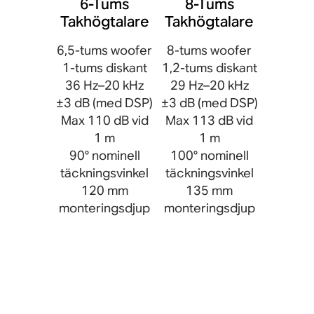
6-Tums
8-Tums
Takhögtalare
Takhögtalare
6,5-tums woofer
8-tums woofer
1-tums diskant
1,2-tums diskant
36 Hz–20 kHz
29 Hz–20 kHz
±3 dB (med DSP)
±3 dB (med DSP)
Max 110 dB vid
Max 113 dB vid
1 m
1 m
90° nominell
100° nominell
täckningsvinkel
täckningsvinkel
120 mm
135 mm
monteringsdjup
monteringsdjup