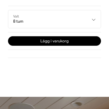
Valt
8 tum
Lägg i varukorg