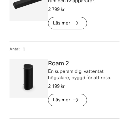
rum och tv-apparater.
2 799 kr
Läs mer
Antal
:
1
Roam 2
En supersmidig, vattentät
högtalare, byggd för att resa.
2 199 kr
Läs mer