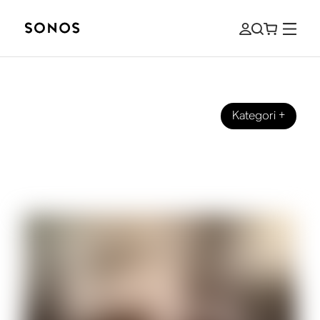
Kategori
+
LJUD
CRO über „Easy“, Entwicklung und
eigene Freiheit