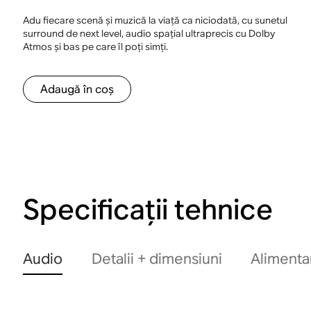
Adu fiecare scenă și muzică la viață ca niciodată, cu sunetul
surround de next level, audio spațial ultraprecis cu Dolby
Atmos și bas pe care îl poți simți.
Adaugă în coș
Specificații tehnice
Audio
Detalii + dimensiuni
Alimenta