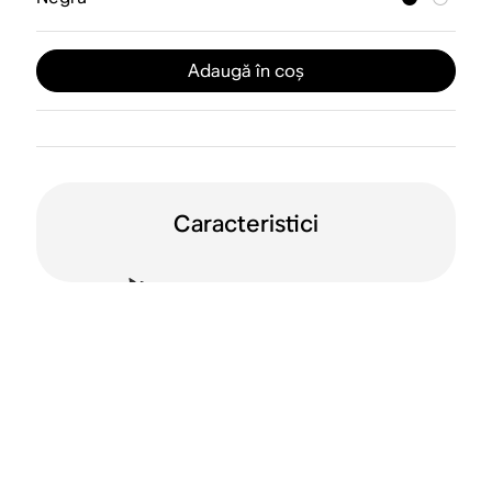
Adaugă în coș
Caracteristici
Orientare duală
WiFi