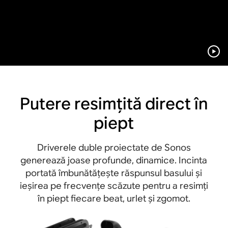
Putere resimțită direct în
piept
Driverele duble proiectate de Sonos
generează joase profunde, dinamice. Incinta
portată îmbunătățește răspunsul basului și
ieșirea pe frecvențe scăzute pentru a resimți
în piept fiecare beat, urlet și zgomot.