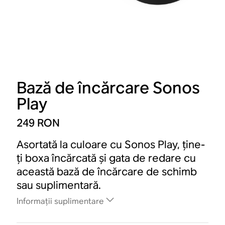
Bază de încărcare Sonos
Play
249 RON
Asortată la culoare cu Sonos Play, ține-
ți boxa încărcată și gata de redare cu
această bază de încărcare de schimb
sau suplimentară.
Informații suplimentare