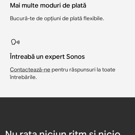
Mai multe moduri de plată
Bucură-te de opțiuni de plată flexibile.
Întreabă un expert Sonos
Contactează-ne
pentru răspunsuri la toate
întrebările.
Nu rata niciun ritm și nicio