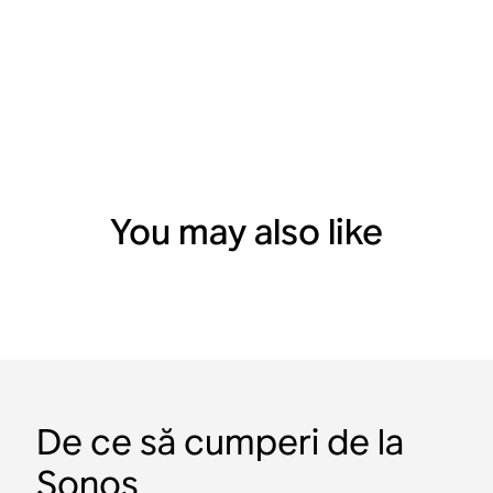
You may also like
De ce să cumperi de la
Sonos