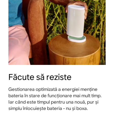
Făcute să reziste
Gestionarea optimizată a energiei menține
bateria în stare de funcționare mai mult timp.
Iar când este timpul pentru una nouă, pur și
simplu înlocuiește bateria - nu și boxa.