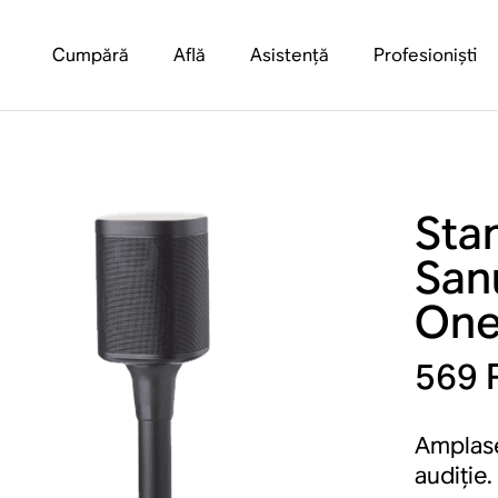
Cumpără
Află
Asistență
Profesioniști
Sta
San
One
569
Amplase
audiție.