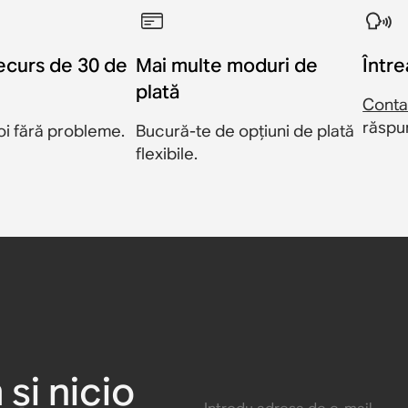
decurs de 30 de
Mai multe moduri de
Într
plată
Conta
răspun
oi fără probleme.
Bucură-te de opțiuni de plată
flexibile.
 pentru
u Sonos
pentru
s Beam
entru
 pentru
)
 și nicio
Introdu adresa de e-mail